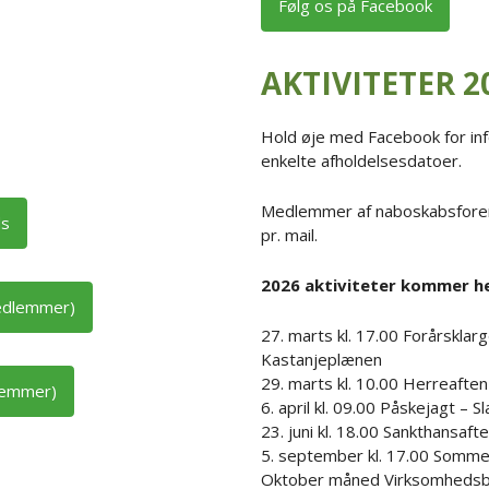
Følg os på Facebook
AKTIVITETER 2
Hold øje med Facebook for i
enkelte afholdelsesdatoer.
Medlemmer af naboskabsforen
ds
pr. mail.
2026 aktiviteter kommer he
edlemmer)
27. marts kl. 17.00 Forårsklar
Kastanjeplænen
29. marts kl. 10.00 Herreaften
lemmer)
6. april kl. 09.00 Påskejagt – 
23. juni kl. 18.00 Sankthansaf
5. september kl. 17.00 Somm
Oktober måned Virksomhedsbes