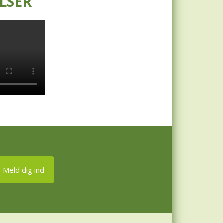
LSER
Meld dig ind