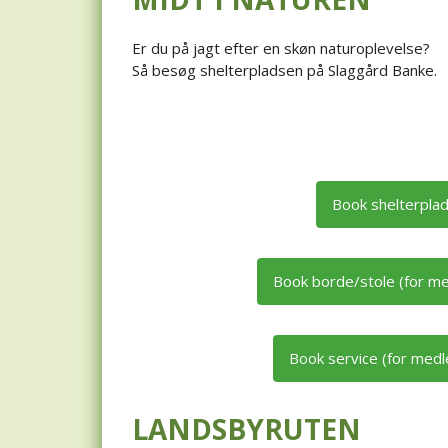
Er du på jagt efter en skøn naturoplevelse?
Så besøg shelterpladsen på Slaggård Banke.
Book shelterpla
Book borde/stole (for m
Book service (for med
LANDSBYRUTEN