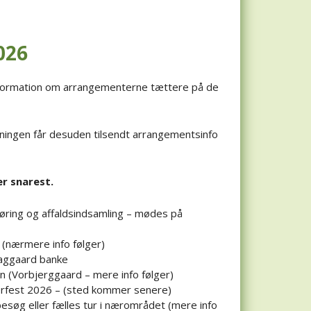
026
nformation om arrangementerne tættere på de
ingen får desuden tilsendt arrangementsinfo
r snarest.
gøring og affaldsindsamling – mødes på
 (nærmere info følger)
Slaggaard banke
ten (Vorbjerggaard – mere info følger)
erfest 2026 – (sted kommer senere)
øg eller fælles tur i nærområdet (mere info