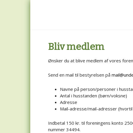
Skip
Skip
Skip
to
to
to
main
primary
footer
content
sidebar
Bliv medlem
Ønsker du at blive medlem af vores foreni
Send en mail til bestyrelsen på
mail@unde
Navne på person/personer i husst
Antal i husstanden (børn/voksne)
Adresse
Mail-adresse/mail-adresser (hvorti
Indbetal 150 kr. til foreningens konto 25
nummer 34494.