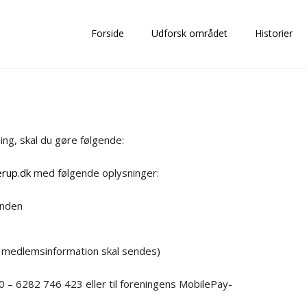
Forside
Udforsk området
Historier
ng, skal du gøre følgende:
rup.dk
med følgende oplysninger:
anden
l medlemsinformation skal sendes)
00 – 6282 746 423 eller til foreningens MobilePay-