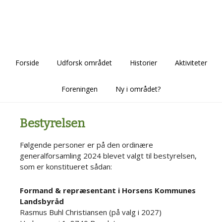
Skip
Skip
Skip
to
to
to
main
primary
footer
content
sidebar
Forside
Udforsk området
Historier
Aktiviteter
Foreningen
Ny i området?
Bestyrelsen
Følgende personer er på den ordinære
generalforsamling 2024 blevet valgt til bestyrelsen,
som er konstitueret sådan:
Formand & repræsentant i Horsens Kommunes
Landsbyråd
Rasmus Buhl Christiansen (på valg i 2027)