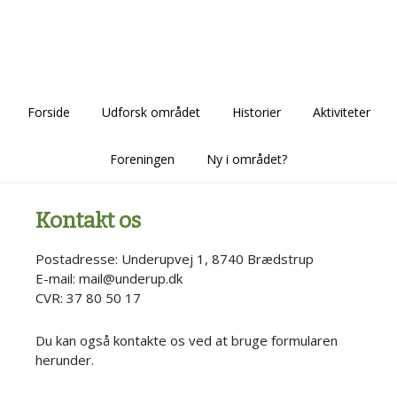
Skip
Skip
Skip
to
to
to
main
primary
footer
content
sidebar
Forside
Udforsk området
Historier
Aktiviteter
Foreningen
Ny i området?
Kontakt os
Postadresse: Underupvej 1, 8740 Brædstrup
E-mail: mail@underup.dk
CVR: 37 80 50 17
Du kan også kontakte os ved at bruge formularen
herunder.