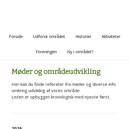
Skip
Skip
Skip
to
to
to
main
primary
footer
content
sidebar
Forside
Udforsk området
Historier
Aktiviteter
Foreningen
Ny i området?
Møder og områdeudvikling
Her kan du finde referater fra møder og diverse info
omkring udvikling af vores område.
Listen er opbygget kronologisk med nyeste først.
2026: