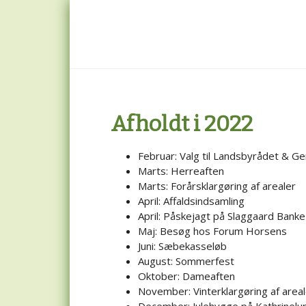
Skip
Skip
Skip
to
to
to
main
primary
footer
content
sidebar
Afholdt i 2022
Februar: Valg til Landsbyrådet & Ge
Marts: Herreaften
Marts: Forårsklargøring af arealer
April: Affaldsindsamling
April: Påskejagt på Slaggaard Banke
Maj: Besøg hos Forum Horsens
Juni: Sæbekasseløb
August: Sommerfest
Oktober: Dameaften
November: Vinterklargøring af areal