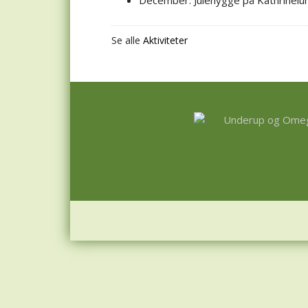
December: Julehygge på Kathrinelu
Se alle
Aktiviteter
Footer