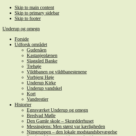
Skip to main content
Skip to primary sidebar
Skip to footer
Underup og omegn
Forside
Udforsk området
Gudenåen
Kastanjeplænen
Slaggård Banke
Trehøje
Vildtbanen og vildtbanestenene
Vorbjerg Høje
Underup Kirke
Underup vandskel
Kort
Vandrestier
Historier
Egnsværket Underup og omegn
Bredvad Mølle
Den Gamle skole – Skrædderhuset
Messingjens: Men størst var kærligheden
Nimgruppen – den lokale modstandsbevægelse