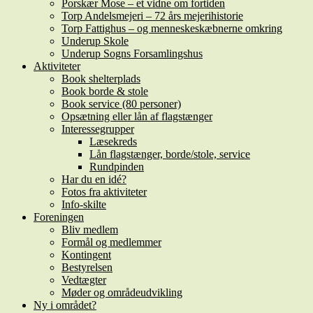
Porskær Mose – et vidne om fortiden
Torp Andelsmejeri – 72 års mejerihistorie
Torp Fattighus – og menneskeskæbnerne omkring
Underup Skole
Underup Sogns Forsamlingshus
Aktiviteter
Book shelterplads
Book borde & stole
Book service (80 personer)
Opsætning eller lån af flagstænger
Interessegrupper
Læsekreds
Lån flagstænger, borde/stole, service
Rundpinden
Har du en idé?
Fotos fra aktiviteter
Info-skilte
Foreningen
Bliv medlem
Formål og medlemmer
Kontingent
Bestyrelsen
Vedtægter
Møder og områdeudvikling
Ny i området?