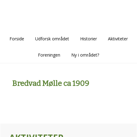
Skip
Skip
Skip
to
to
to
main
primary
footer
content
sidebar
Forside
Udforsk området
Historier
Aktiviteter
Foreningen
Ny i området?
Bredvad Mølle ca 1909
Primary