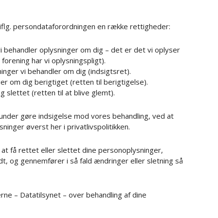
 iflg. persondataforordningen en række rettigheder:
 vi behandler oplysninger om dig – det er det vi oplyser
 forening har vi oplysningspligt).
sninger vi behandler om dig (indsigtsret).
ger om dig berigtiget (retten til berigtigelse).
g slettet (retten til at blive glemt).
runder gøre indsigelse mod vores behandling, ved at
ninger øverst her i privatlivspolitikken.
få rettet eller slettet dine personoplysninger,
t, og gennemfører i så fald ændringer eller sletning så
erne – Datatilsynet – over behandling af dine