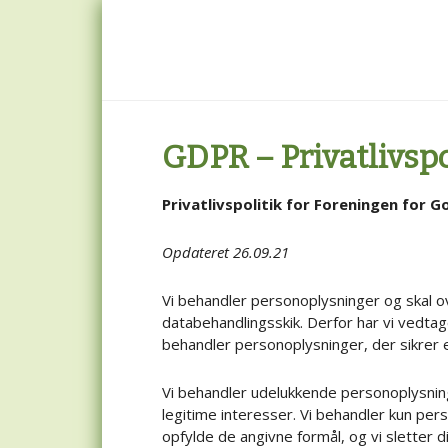
Skip
Skip
Skip
to
to
to
main
primary
footer
content
sidebar
GDPR – Privatlivspo
Privatlivspolitik for Foreningen fo
Opdateret 26.09.21
Vi behandler personoplysninger og skal o
databehandlingsskik. Derfor har vi vedtage
behandler personoplysninger, der sikrer 
Vi behandler udelukkende personoplysninge
legitime interesser. Vi behandler kun per
opfylde de angivne formål, og vi sletter 