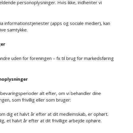
gældende personoplysninger. Hvis ikke, indhenter vi
ia informationstjenester (apps og sociale medier), kan
give samtykke.
ger
 andre uden for foreningen – fx til brug for markedsføring
noplysninger
pbevaringsperioder alt efter, om vi behandler dine
en, som frivillig eller som bruger:
m dig et halvt år efter at dit medlemskab, er ophørt.
ig, et halvt år efter at dit frivillige arbejde ophøre.