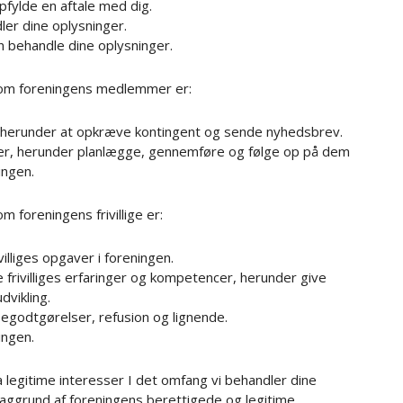
opfylde en aftale med dig.
dler dine oplysninger.
an behandle dine oplysninger.
 om foreningens medlemmer er:
 herunder at opkræve kontingent og sende nyhedsbrev.
teter, herunder planlægge, gennemføre og følge op på dem
ingen.
foreningens frivillige er:
villiges opgaver i foreningen.
le frivilliges erfaringer og kompetencer, herunder give
vikling.
egodtgørelser, refusion og lignende.
ingen.
 legitime interesser I det omfang vi behandler dine
aggrund af foreningens berettigede og legitime