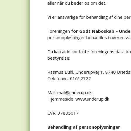
eller når du beder os om det.
Vi er ansvarlige for behandling af dine pe
Foreningen
for Godt Naboskab – Und
personoplysninger behandles i overenss
Du kan altid kontakte foreningens data-k
bestyrelse:
Rasmus Buhl, Underupvej 1, 8740 Bræds
Telefonnr.: 61612722
Mail:
mail@underup.dk
Hjemmeside:
www.underup.dk
CVR: 37805017
Behandling af personoplysninger