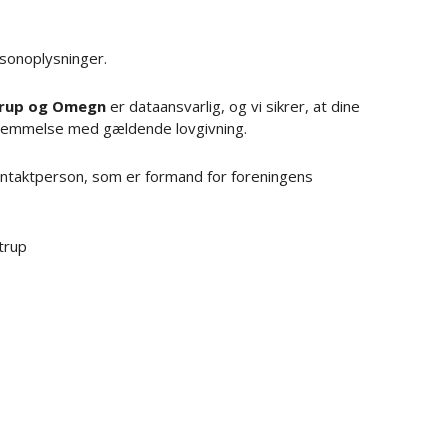
rsonoplysninger.
erup og Omegn
er dataansvarlig, og vi sikrer, at dine
temmelse med gældende lovgivning.
ontaktperson, som er formand for foreningens
trup