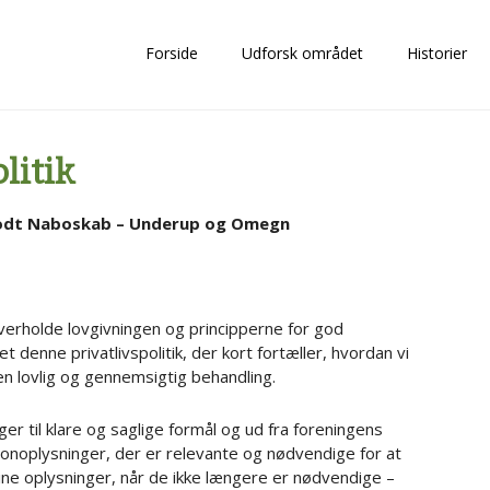
Forside
Udforsk området
Historier
litik
r Godt Naboskab – Underup og Omegn
verholde lovgivningen og principperne for god
t denne privatlivspolitik, der kort fortæller, hvordan vi
en lovlig og gennemsigtig behandling.
r til klare og saglige formål og ud fra foreningens
sonoplysninger, der er relevante og nødvendige for at
dine oplysninger, når de ikke længere er nødvendige –