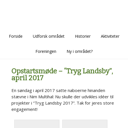
Skip
Skip
Skip
to
to
to
main
primary
footer
content
sidebar
Forside
Udforsk området
Historier
Aktiviteter
Foreningen
Ny i området?
Opstartsmøde – “Tryg Landsby”,
april 2017
En søndag i april 2017 satte naboerne hinanden
stævne i Nim Multihal: Nu skulle der udvikles idéer til
projekter i “Tryg Landsby 2017”. Tak for jeres store
engagement!