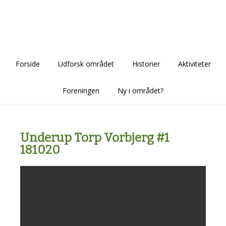
Skip
Skip
Skip
to
to
to
main
primary
footer
content
sidebar
Forside
Udforsk området
Historier
Aktiviteter
Foreningen
Ny i området?
Underup Torp Vorbjerg #1
181020