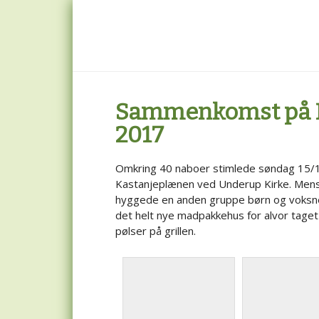
Skip
Skip
Skip
to
to
to
main
primary
footer
content
sidebar
Sammenkomst på K
2017
Omkring 40 naboer stimlede søndag 15/
Kastanjeplænen ved Underup Kirke. Mens 
hyggede en anden gruppe børn og voksne 
det helt nye madpakkehus for alvor tage
pølser på grillen.